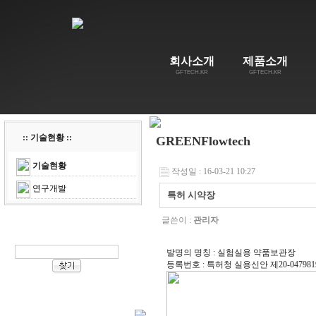
회사소개
제품소개
GFTECH.KR
GFTECH.KR
:: 기술현황 ::
GREENFlowtech
기술현황
작성일 : 16-03-21 10:27
연구개발
특허 시약장
글쓴이 :
관리자
발명의 명칭 : 실험실용 약품보관장
등록번호 : 특허청 실용신안 제20-04798