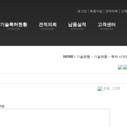
로그인
회원가입
견적의뢰
고
기술특허현황
견적의뢰
납품실적
고객센터
GFTECH.KR
GFTECH.KR
GFTECH.KR
GFTECH.KR
HOME>
기술현황 > 기술현황 > 특허 시약
조회 : 2,293
19호