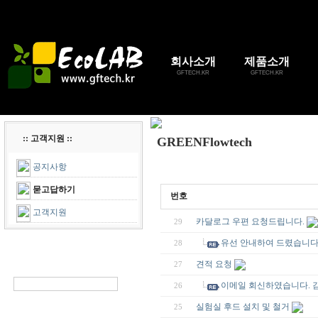
회사소개
제품소개
GFTECH.KR
GFTECH.KR
:: 고객지원 ::
GREENFlowtech
공지사항
묻고답하기
번호
고객지원
카달로그 우편 요청드립니다.
29
유선 안내하여 드렸습니다
28
견적 요청
27
이메일 회신하였습니다. 
26
실험실 후드 설치 및 철거
25