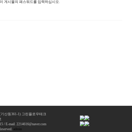
이 게시물의 패스워드를 입력하십시오.
(기산동361-1) 그린플로우테크
호
15 / E-mail. 2214616@naver.com
eserved.
admin