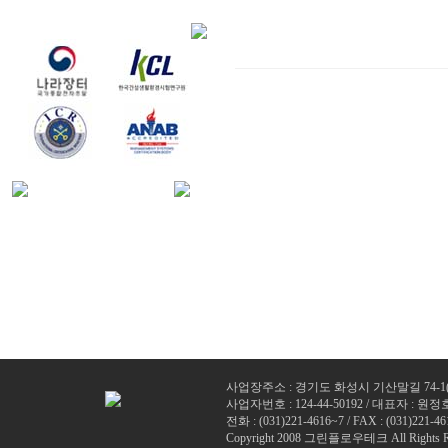
사업장주소 : 경기도 화성시 기산말길 74-1
사업자번호 : 124-44-50192 / 대표자 : 원정
전화 : (
031)221-4616~7
/ FAX : (031)221-46
Copyright 2008 그린플로우테크 All Rights R