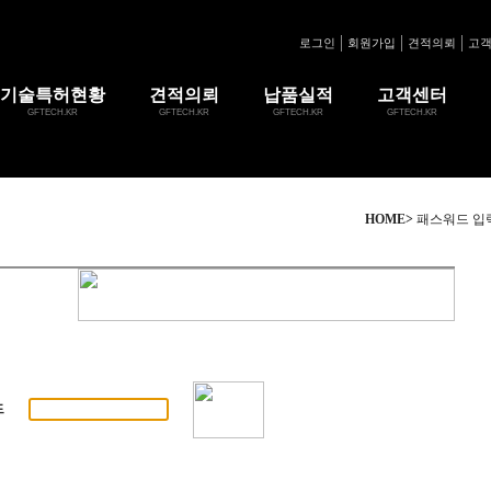
로그인
회원가입
견적의뢰
고
기술특허현황
견적의뢰
납품실적
고객센터
GFTECH.KR
GFTECH.KR
GFTECH.KR
GFTECH.KR
HOME>
패스워드 입
드