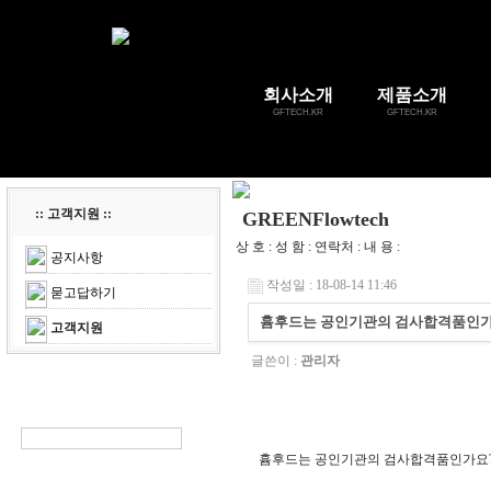
회사소개
제품소개
GFTECH.KR
GFTECH.KR
:: 고객지원 ::
GREENFlowtech
상 호 : 성 함 : 연락처 : 내 용 :
공지사항
작성일 : 18-08-14 11:46
묻고답하기
흄후드는 공인기관의 검사합격품인가
고객지원
글쓴이 :
관리자
흄후드는 공인기관의 검사합격품인가요